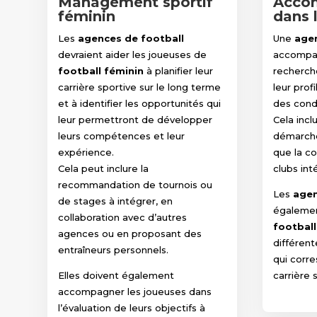
Management sportif
Acco
féminin
dans l
Les
agences de football
Une
agen
devraient aider les joueuses de
accompag
football féminin
à planifier leur
recherch
carrière sportive sur le long terme
leur prof
et à identifier les opportunités qui
des condi
leur permettront de développer
Cela incl
leurs compétences et leur
démarches
expérience.
que la c
Cela peut inclure la
clubs int
recommandation de tournois ou
Les
agen
de stages à intégrer, en
égalemen
collaboration avec d’autres
football
agences ou en proposant des
différent
entraîneurs personnels.
qui corre
Elles doivent également
carrière 
accompagner les joueuses dans
l’évaluation de leurs objectifs à