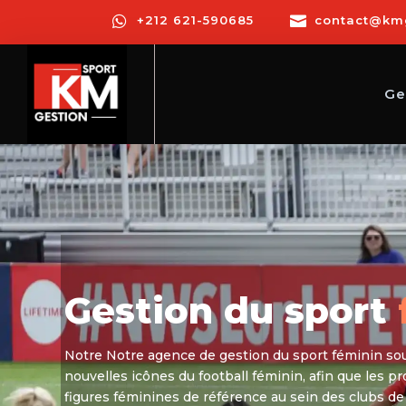

+212 621-590685

contact@km
Ge
Gestion du sport
Notre
Notre agence de gestion du sport féminin sou
nouvelles icônes du football féminin, afin que les p
figures féminines de référence au sein des clubs de 