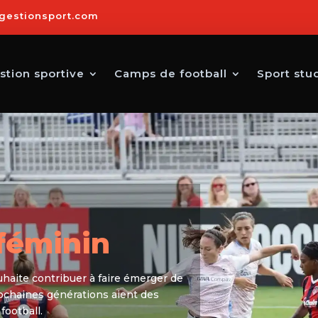
gestionsport.com
stion sportive
Camps de football
Sport stu
féminin
haite contribuer à faire émerger de
rochaines générations aient des
football.