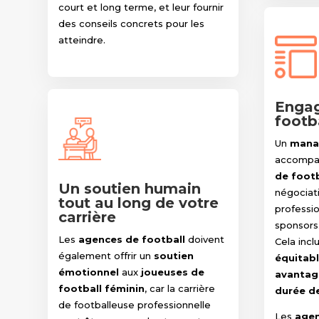
court et long terme, et leur fournir
des conseils concrets pour les
atteindre.
Engag
footb
Un
manag
accompag
de footb
Un soutien humain
négociati
tout au long de votre
professio
carrière
sponsors
Les
agences de football
doivent
Cela incl
également offrir un
soutien
équitab
émotionnel
aux
joueuses de
avantag
football féminin
, car la carrière
durée d
de footballeuse professionnelle
Les
agen