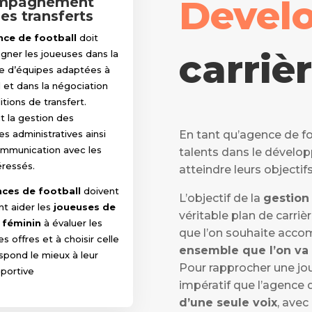
Devel
mpagnement
es transferts
ce de football
doit
carriè
ner les joueuses dans la
e d’équipes adaptées à
il et dans la négociation
tions de transfert.
ut la gestion des
 administratives ainsi
En tant qu’agence de fo
ommunication avec les
talents dans le dévelop
éressés.
atteindre leurs objectifs
ces de football
doivent
L’objectif de la
gestion
t aider les
joueuses de
véritable plan de carrière
 féminin
à évaluer les
que l’on souhaite accomp
es offres et à choisir celle
ensemble que l’on va 
spond le mieux à leur
Pour rapprocher une joue
sportive
impératif que l’agence 
d’une seule voix
, ave