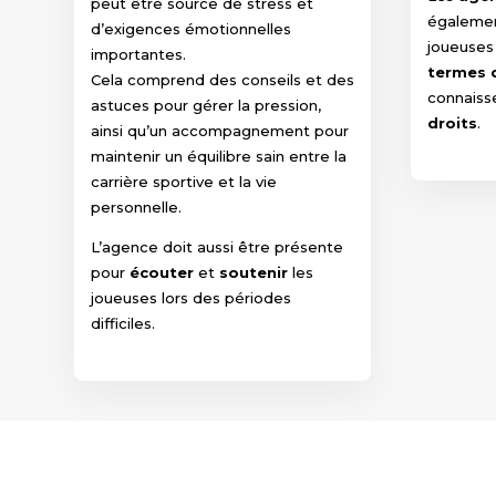
peut être source de stress et
égalemen
d’exigences émotionnelles
joueuse
importantes.
termes d
Cela comprend des conseils et des
connaiss
astuces pour gérer la pression,
droits
.
ainsi qu’un accompagnement pour
maintenir un équilibre sain entre la
carrière sportive et la vie
personnelle.
L’agence doit aussi être présente
pour
écouter
et
soutenir
les
joueuses lors des périodes
difficiles.