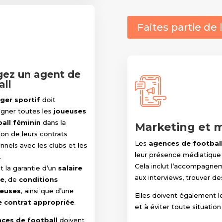
Faites partie de
ez un agent de
all
er sportif
doit
ner toutes les
joueuses
all féminin
dans la
Marketing et 
on de leurs contrats
Les
agences de footbal
nnels avec les clubs et les
leur présence médiatique 
.
Cela inclut l’accompagne
ut la garantie d’un
salaire
aux interviews, trouver de
le
, de
conditions
euses
, ainsi que d’une
Elles doivent également l
e contrat appropriée
.
et à éviter toute situation
ces de football
doivent