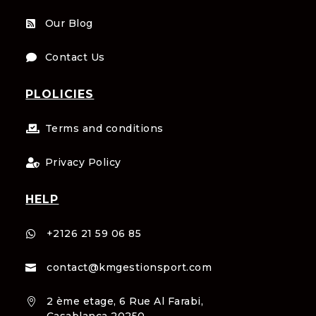
Our Blog

Contact Us

PLOLICIES
Terms and conditions

Privacy Policy

HELP
+2126 21 59 06 85

contact@kmgestionsport.com

2 ème etage, 6 Rue Al Farabi,

Casablanca 20250