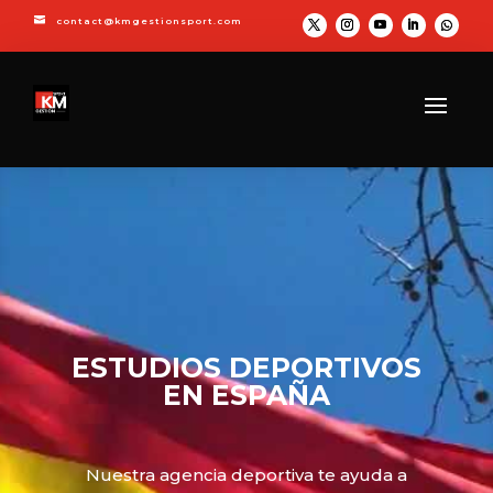

contact@kmgestionsport.com
ESTUDIOS DEPORTIVOS
EN ESPAÑA
Nuestra agencia deportiva te ayuda a